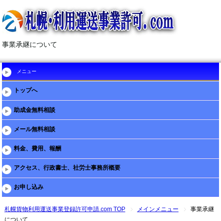
事業承継について
メニュー
トップへ
助成金無料相談
メール無料相談
料金、費用、報酬
アクセス、行政書士、社労士事務所概要
お申し込み
札幌貨物利用運送事業登録許可申請.com TOP
メインメニュー
事業承継
について