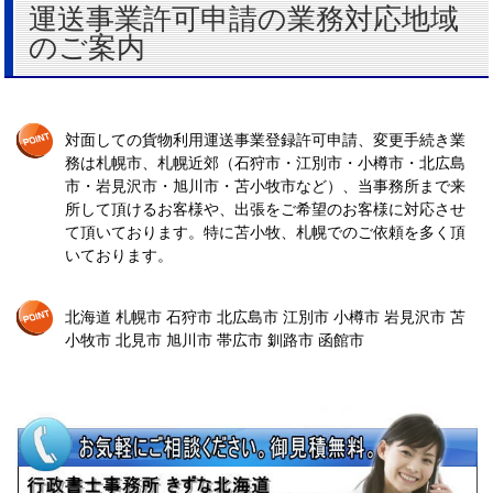
運送事業許可申請の業務対応地域
のご案内
対面しての貨物利用運送事業登録許可申請、変更手続き業
務は札幌市、札幌近郊（石狩市・江別市・小樽市・北広島
市・岩見沢市・旭川市・苫小牧市など）、当事務所まで来
所して頂けるお客様や、出張をご希望のお客様に対応させ
て頂いております。特に苫小牧、札幌でのご依頼を多く頂
いております。
北海道 札幌市 石狩市 北広島市 江別市 小樽市 岩見沢市 苫
小牧市 北見市 旭川市 帯広市 釧路市 函館市